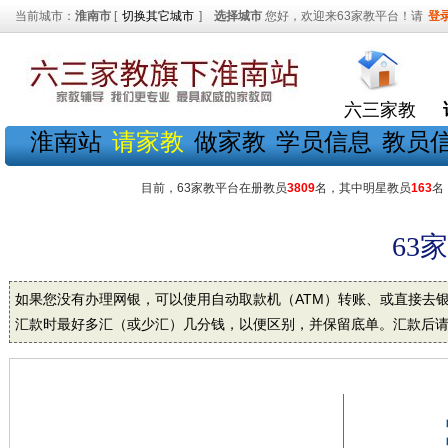
当前城市：
淮南市
[
切换其它城市
]
选择城市
您好，欢迎来63家教平台！请
登
六三家教
淮南站
请家教
做家教
学员信息
教员
目前，63家教平台在册教员
3809
名，其中明星教员
163
名
63
如果您没有办理网银，可以使用自动取款机（ATM）转账、或直接去
汇款时最好多汇（或少汇）几分钱，以便区别，并保留底单。汇款后