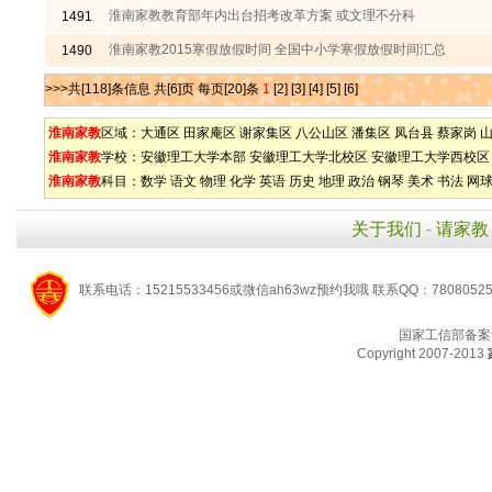
淮南家教教育部年内出台招考改革方案 或文理不分科
1491
淮南家教2015寒假放假时间 全国中小学寒假放假时间汇总
1490
>>>共[118]条信息 共[6]页 每页[20]条
1
[2]
[3]
[4]
[5]
[6]
淮南家教
区域：
大通区
田家庵区
谢家集区
八公山区
潘集区
凤台县
蔡家岗
淮南家教
学校：
安徽理工大学本部
安徽理工大学北校区
安徽理工大学西校区
淮南家教
科目：
数学
语文
物理
化学
英语
历史
地理
政治
钢琴
美术
书法
网
关于我们
-
请家教
联系电话：15215533456或微信ah63wz预约我哦 联系QQ：7808052
国家工信部备案
Copyright 2007-2013