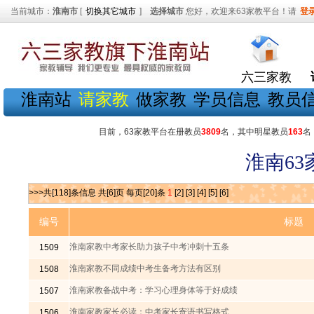
当前城市：
淮南市
[
切换其它城市
]
选择城市
您好，欢迎来63家教平台！请
登
六三家教
淮南站
请家教
做家教
学员信息
教员
目前，63家教平台在册教员
3809
名，其中明星教员
163
名
淮南6
>>>共[118]条信息 共[6]页 每页[20]条
1
[2]
[3]
[4]
[5]
[6]
编号
标题
淮南家教中考家长助力孩子中考冲刺十五条
1509
淮南家教不同成绩中考生备考方法有区别
1508
淮南家教备战中考：学习心理身体等于好成绩
1507
淮南家教家长必读：中考家长寄语书写格式
1506