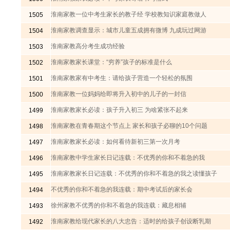
淮南家教一位中考生家长的教子经 学校教知识家庭教做人
1505
淮南家教调查显示：城市儿童五成拥有微博 九成玩过网游
1504
淮南家教高分考生成功经验
1503
淮南家教家长课堂：“穷养”孩子的标准是什么
1502
淮南家教家有中考生：请给孩子营造一个轻松的氛围
1501
淮南家教一位妈妈给即将升入初中的儿子的一封信
1500
淮南家教家长必读：孩子升入初三 为啥紧张不起来
1499
淮南家教在青春期这个节点上 家长和孩子必聊的10个问题
1498
淮南家教家长必读：如何看待新初三第一次月考
1497
淮南家教中学生家长日记连载：不优秀的你和不着急的我
1496
淮南家教家长日记连载：不优秀的你和不着急的我之读懂孩子
1495
不优秀的你和不着急的我连载：期中考试后的家长会
1494
徐州家教不优秀的你和不着急的我连载：藏息相辅
1493
淮南家教给现代家长的八大忠告：适时的给孩子创设断乳期
1492